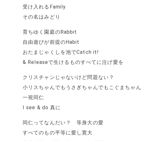
受け入れるFamily
その名はみどり
育ちゆく園庭のRabbit
自由遊びが前提のHabit
おたまじゃくしを池でCatch it!
& Releaseで生けるものすべてに注げ愛を
クリスチャンじゃないけど問題ない？
小リスちゃんでもうさぎちゃんでもこぐまちゃ
一視同仁
I see & do 真に
同仁ってなんだい？ 等身大の愛
すべてのもの平等に愛し寛大