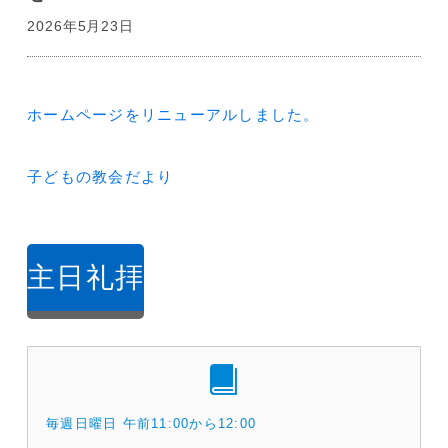
2026年5月23日
投
ホームページをリニューアルしました。
稿
ナ
子どもの教会だより
ビ
ゲ
主日礼拝
ー
シ
ョ
ン
毎週日曜日 午前11:00から12:00