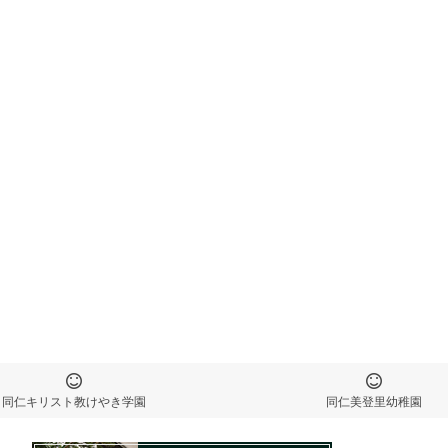
同仁キリスト教けやき学園
同仁美登里幼稚園