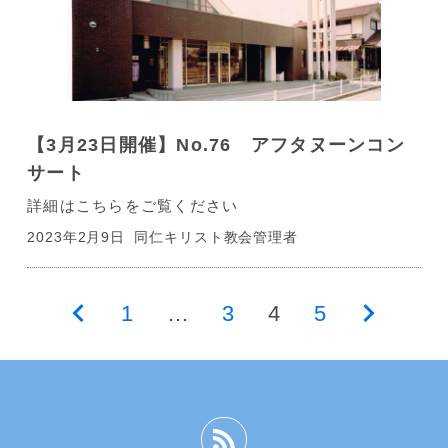
【3月23日開催】No.76 アフタヌーンコン
サート
詳細はこちらをご覧ください
2023年2月9日
同仁キリスト教会管理者
投
前
1
…
3
4
5
次
稿
の
の
の
ペ
ペ
ペ
ー
ー