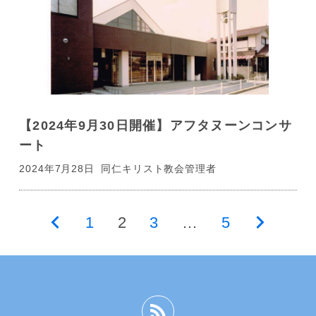
【2024年9月30日開催】アフタヌーンコンサ
ート
2024年7月28日
同仁キリスト教会管理者
投
前
1
2
3
…
5
次
稿
の
の
の
ペ
ペ
ペ
ー
ー